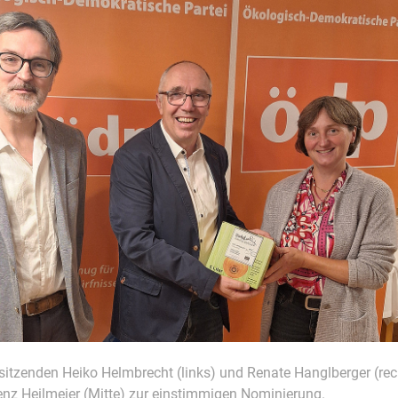
sitzenden Heiko Helmbrecht (links) und Renate Hanglberger (rech
enz Heilmeier (Mitte) zur einstimmigen Nominierung.