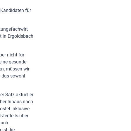
 Kandidaten für
ltungsfachwirt
t in Ergoldsbach
er nicht für
 eine gesunde
hen, müssen wir
o, das sowohl
er Satz aktueller
rüber hinaus nach
stet inklusive
ßtenteils über
 auch
ist die