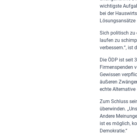
wichtigste Aufga
bei der Hauswirt
Lösungsansätze
Sich politisch zu
laufen zu schimpf
verbessern.“, ist
Die ÖDP ist seit 3
Firmenspenden ve
Gewissen verpfli
äußeren Zwängen g
echte Alternativ
Zum Schluss seine
überwinden. „Uns
Andere Meinungen 
ist es möglich, ko
Demokratie.“