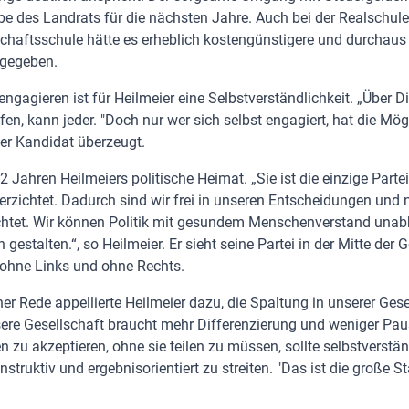
be des Landrats für die nächsten Jahre. Auch bei der Realschule
schaftsschule hätte es erheblich kostengünstigere und durchaus
 gegeben.
 engagieren ist für Heilmeier eine Selbstverständlichkeit. „Über D
en, kann jeder. "Doch nur wer sich selbst engagiert, hat die Mög
 der Kandidat überzeugt.
2 Jahren Heilmeiers politische Heimat. „Sie ist die einzige Partei
rzichtet. Dadurch sind wir frei in unseren Entscheidungen und
chtet. Wir können Politik mit gesundem Menschenverstand una
estalten.“, so Heilmeier. Er sieht seine Partei in der Mitte der G
e ohne Links und ohne Rechts.
r Rede appellierte Heilmeier dazu, die Spaltung in unserer Gese
ere Gesellschaft braucht mehr Differenzierung und weniger Paus
zu akzeptieren, ohne sie teilen zu müssen, sollte selbstverstän
nstruktiv und ergebnisorientiert zu streiten. "Das ist die große S