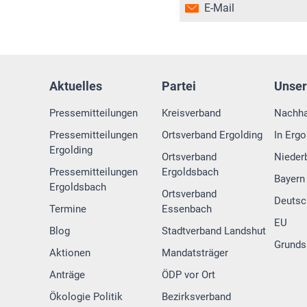
E-Mail
Aktuelles
Partei
Unse
Pressemitteilungen
Kreisverband
Nachha
Pressemitteilungen
Ortsverband Ergolding
In Ergo
Ergolding
Ortsverband
Nieder
Pressemitteilungen
Ergoldsbach
Bayern
Ergoldsbach
Ortsverband
Deutsc
Termine
Essenbach
EU
Blog
Stadtverband Landshut
Grunds
Aktionen
Mandatsträger
Anträge
ÖDP vor Ort
Ökologie Politik
Bezirksverband