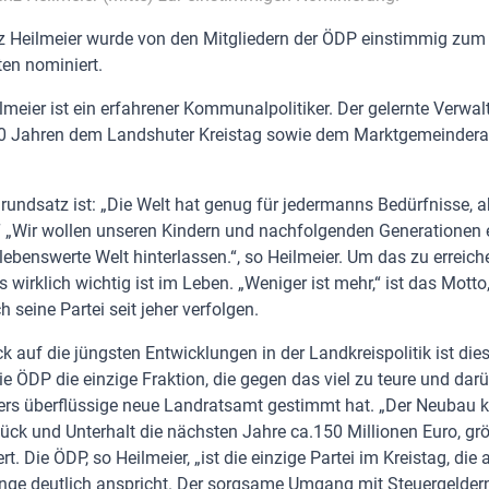
nz Heilmeier wurde von den Mitgliedern der ÖDP einstimmig zum
en nominiert.
lmeier ist ein erfahrener Kommunalpolitiker. Der gelernte Verwa
 30 Jahren dem Landshuter Kreistag sowie dem Marktgemeindera
Grundsatz ist: „Die Welt hat genug für jedermanns Bedürfnisse, ab
“ „Wir wollen unseren Kindern und nachfolgenden Generationen
ebenswerte Welt hinterlassen.“, so Heilmeier. Um das zu erreic
s wirklich wichtig ist im Leben. „Weniger ist mehr,“ ist das Mott
h seine Partei seit jeher verfolgen.
k auf die jüngsten Entwicklungen in der Landkreispolitik ist dies
ie ÖDP die einzige Fraktion, die gegen das viel zu teure und da
rs überflüssige neue Landratsamt gestimmt hat. „Der Neubau ko
ck und Unterhalt die nächsten Jahre ca.150 Millionen Euro, grö
t. Die ÖDP, so Heilmeier, „ist die einzige Partei im Kreistag, die
e deutlich anspricht. Der sorgsame Umgang mit Steuergeldern 