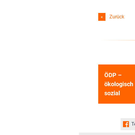
Zurück
ÖDP –
ökologisch
sozial
T